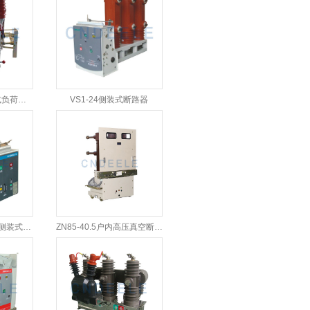
FN12-12户内压气式负荷开关
VS1-24侧装式断路器
VS1（ZN63A）-12侧装式断路器
ZN85-40.5户内高压真空断路器