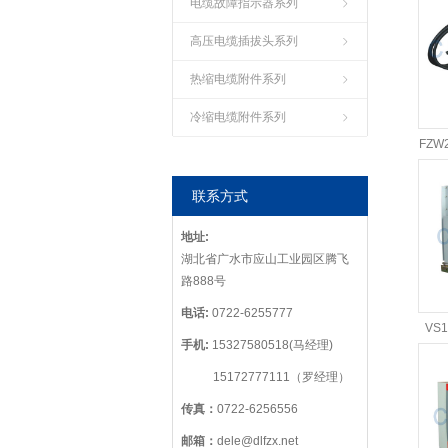
电缆故障指示器系列
高压电缆插拔头系列
热缩电缆附件系列
冷缩电缆附件系列
FZW
联系方式
地址:
湖北省广水市应山工业园区腾飞
路888号
电话:
0722-6255777
VS
手机:
15327580518(马经理)
15172777111（罗经理）
传真：
0722-6256556
邮箱：
dele@dlfzx.net